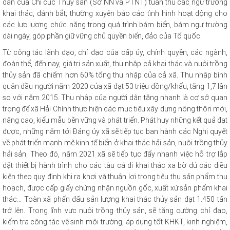
dẫn của Chi cục Thủy sản (Sở NN và PTNT) tuân thủ các ngư trường
khai thác, đánh bắt; thường xuyên báo cáo tình hình hoạt động cho
các lực lượng chức năng trong quá trình bám biển, bám ngư trường
dài ngày, góp phần giữ vững chủ quyền biển, đảo của Tổ quốc.
Từ công tác lãnh đạo, chỉ đạo của cấp ủy, chính quyền, các ngành,
đoàn thể, đến nay, giá trị sản xuất, thu nhập cả khai thác và nuôi trồng
thủy sản đã chiếm hơn 60% tổng thu nhập của cả xã. Thu nhập bình
quân đầu người năm 2020 của xã đạt 53 triệu đồng/khẩu, tăng 1,7 lần
so với năm 2015. Thu nhập của người dân tăng nhanh là cơ sở quan
trọng để xã Hải Chính thực hiện các mục tiêu xây dựng nông thôn mới,
nâng cao, kiểu mẫu bền vững và phát triển. Phát huy những kết quả đạt
được, những năm tới Đảng ủy xã sẽ tiếp tục ban hành các Nghị quyết
về phát triển mạnh mẽ kinh tế biển ở khai thác hải sản, nuôi trồng thủy
hải sản. Theo đó, năm 2021 xã sẽ tiếp tục đẩy nhanh việc hỗ trợ lắp
đặt thiết bị hành trình cho các tàu cá đi khai thác xa bờ đủ các điều
kiện theo quy định khi ra khơi và thuận lợi trong tiêu thụ sản phẩm thu
hoạch, được cấp giấy chứng nhận nguồn gốc, xuất xứ sản phẩm khai
thác… Toàn xã phấn đấu sản lượng khai thác thủy sản đạt 1.450 tấn
trở lên. Trong lĩnh vực nuôi trồng thủy sản, sẽ tăng cường chỉ đạo,
kiểm tra công tác vệ sinh môi trường, áp dụng tốt KHKT, kinh nghiệm,