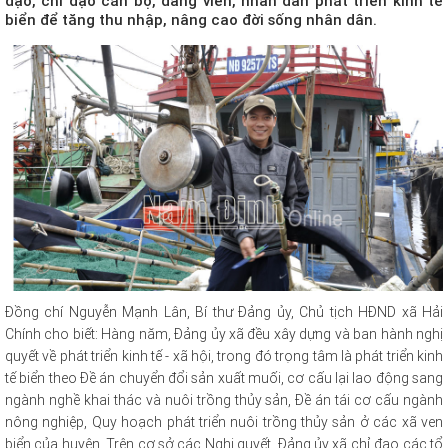
đạo, chỉ đạo cán bộ, đảng viên, nhân dân phát triển kinh tế
biển để tăng thu nhập, nâng cao đời sống nhân dân.
Đồng chí Nguyễn Mạnh Lân, Bí thư Đảng ủy, Chủ tịch HĐND xã Hải
Chính cho biết: Hàng năm, Đảng ủy xã đều xây dựng và ban hành nghị
quyết về phát triển kinh tế - xã hội, trong đó trọng tâm là phát triển kinh
tế biển theo Đề án chuyển đổi sản xuất muối, cơ cấu lại lao động sang
ngành nghề khai thác và nuôi trồng thủy sản, Đề án tái cơ cấu ngành
nông nghiệp, Quy hoạch phát triển nuôi trồng thủy sản ở các xã ven
biển của huyện. Trên cơ sở các Nghị quyết, Đảng ủy xã chỉ đạo các tổ