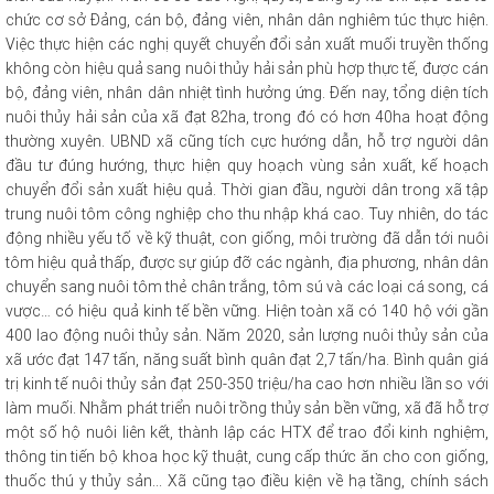
chức cơ sở Đảng, cán bộ, đảng viên, nhân dân nghiêm túc thực hiện.
Việc thực hiện các nghị quyết chuyển đổi sản xuất muối truyền thống
không còn hiệu quả sang nuôi thủy hải sản phù hợp thực tế, được cán
bộ, đảng viên, nhân dân nhiệt tình hưởng ứng. Đến nay, tổng diện tích
nuôi thủy hải sản của xã đạt 82ha, trong đó có hơn 40ha hoạt động
thường xuyên. UBND xã cũng tích cực hướng dẫn, hỗ trợ người dân
đầu tư đúng hướng, thực hiện quy hoạch vùng sản xuất, kế hoạch
chuyển đổi sản xuất hiệu quả. Thời gian đầu, người dân trong xã tập
trung nuôi tôm công nghiệp cho thu nhập khá cao. Tuy nhiên, do tác
động nhiều yếu tố về kỹ thuật, con giống, môi trường đã dẫn tới nuôi
tôm hiệu quả thấp, được sự giúp đỡ các ngành, địa phương, nhân dân
chuyển sang nuôi tôm thẻ chân trắng, tôm sú và các loại cá song, cá
vược… có hiệu quả kinh tế bền vững. Hiện toàn xã có 140 hộ với gần
400 lao động nuôi thủy sản. Năm 2020, sản lượng nuôi thủy sản của
xã ước đạt 147 tấn, năng suất bình quân đạt 2,7 tấn/ha. Bình quân giá
trị kinh tế nuôi thủy sản đạt 250-350 triệu/ha cao hơn nhiều lần so với
làm muối. Nhằm phát triển nuôi trồng thủy sản bền vững, xã đã hỗ trợ
một số hộ nuôi liên kết, thành lập các HTX để trao đổi kinh nghiệm,
thông tin tiến bộ khoa học kỹ thuật, cung cấp thức ăn cho con giống,
thuốc thú y thủy sản... Xã cũng tạo điều kiện về hạ tầng, chính sách