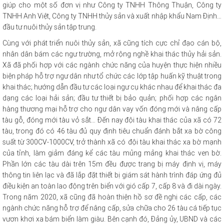
giúp cho một số đơn vị như Công ty TNHH Thông Thuận, Công ty
TNHH Anh Việt, Công ty TNHH thủy sản và xuất nhập khẩu Nam Định…
đầu tư nuôi thủy sản tập trung.
Cùng với phát triển nuôi thủy sản, xã cũng tích cực chỉ đạo cán bộ,
nhân dân bám các ngư trường, mở rộng nghề khai thác thủy hải sản.
Xã đã phối hợp với các ngành chức năng của huyện thực hiện nhiều
biện pháp hỗ trợ ngư dân như tổ chức các lớp tập huấn kỹ thuật trong
khai thác; hướng dẫn đầu tư các loại ngư cụ khác nhau để khai thác đa
dạng các loại hải sản; đầu tư thiết bị bảo quản; phối hợp các ngân
hàng thương mại hỗ trợ cho ngư dân vay vốn đóng mới và nâng cấp
tàu gỗ, đóng mới tàu vỏ sắt… Đến nay đội tàu khai thác của xã có 72
tàu, trong đó có 46 tàu đủ quy định tiêu chuẩn đánh bắt xa bờ công
suất từ 300CV-1000CV, trở thành xã có đội tàu khai thác xa bờ mạnh
của tỉnh, làm giảm đáng kể các tàu mủng mảng khai thác ven bờ.
Phần lớn các tàu dài trên 15m đều được trang bị máy định vị, máy
thông tin liên lạc và đã lắp đặt thiết bị giám sát hành trình đáp ứng đủ
điều kiện an toàn lao động trên biển với gió cấp 7, cấp 8 và đi dài ngày.
Trong năm 2020, xã cũng đã hoàn thiện hồ sơ đề nghị các cấp, các
ngành chức năng hỗ trợ để nâng cấp, sửa chữa cho 26 tàu cá tiếp tục
vươn khơi xa bám biển làm giàu. Bên cạnh đó, Đảng ủy, UBND và các