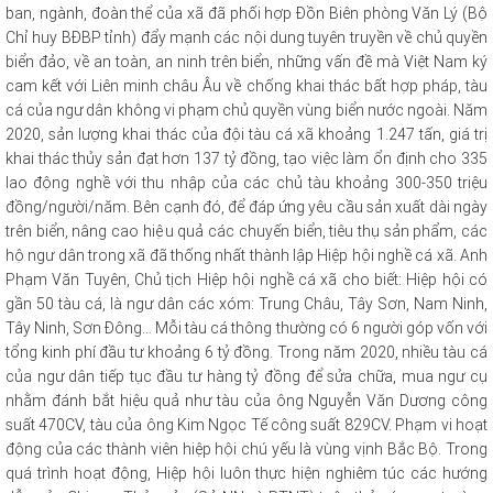
ban, ngành, đoàn thể của xã đã phối hợp Đồn Biên phòng Văn Lý (Bộ
Chỉ huy BĐBP tỉnh) đẩy mạnh các nội dung tuyên truyền về chủ quyền
biển đảo, về an toàn, an ninh trên biển, những vấn đề mà Việt Nam ký
cam kết với Liên minh châu Âu về chống khai thác bất hợp pháp, tàu
cá của ngư dân không vi phạm chủ quyền vùng biển nước ngoài. Năm
2020, sản lượng khai thác của đội tàu cá xã khoảng 1.247 tấn, giá trị
khai thác thủy sản đạt hơn 137 tỷ đồng, tạo việc làm ổn định cho 335
lao động nghề với thu nhập của các chủ tàu khoảng 300-350 triệu
đồng/người/năm. Bên cạnh đó, để đáp ứng yêu cầu sản xuất dài ngày
trên biển, nâng cao hiệu quả các chuyến biển, tiêu thụ sản phẩm, các
hộ ngư dân trong xã đã thống nhất thành lập Hiệp hội nghề cá xã. Anh
Phạm Văn Tuyên, Chủ tịch Hiệp hội nghề cá xã cho biết: Hiệp hội có
gần 50 tàu cá, là ngư dân các xóm: Trung Châu, Tây Sơn, Nam Ninh,
Tây Ninh, Sơn Đông… Mỗi tàu cá thông thường có 6 người góp vốn với
tổng kinh phí đầu tư khoảng 6 tỷ đồng. Trong năm 2020, nhiều tàu cá
của ngư dân tiếp tục đầu tư hàng tỷ đồng để sửa chữa, mua ngư cụ
nhằm đánh bắt hiệu quả như tàu của ông Nguyễn Văn Dương công
suất 470CV, tàu của ông Kim Ngọc Tế công suất 829CV. Phạm vi hoạt
động của các thành viên hiệp hội chú yếu là vùng vịnh Bắc Bộ. Trong
quá trình hoạt động, Hiệp hội luôn thực hiện nghiêm túc các hướng