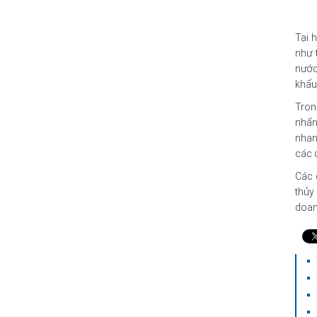
Tại 
như 
nước
khẩu 
Tron
nhấn
nhan
các 
Các 
thủy
doan