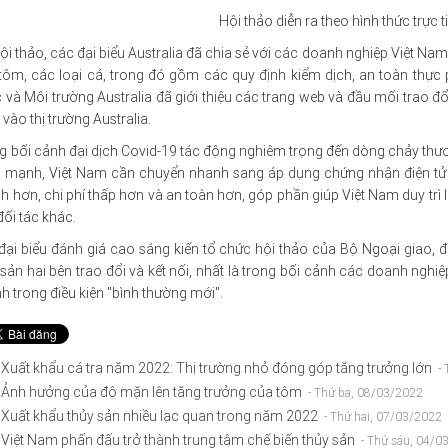
Hội thảo diễn ra theo hình thức trực t
hội thảo, các đại biểu Australia đã chia sẻ với các doanh nghiệp Việt Na
tôm, các loại cá, trong đó gồm các quy định kiểm dịch, an toàn thực
 và Môi trường Australia đã giới thiệu các trang web và đầu mối trao đổ
vào thị trường Australia.
g bối cảnh đại dịch Covid-19 tác động nghiêm trọng đến dòng chảy thươ
 mạnh, Việt Nam cần chuyển nhanh sang áp dụng chứng nhận điện tử vì 
h hơn, chi phí thấp hơn và an toàn hơn, góp phần giúp Việt Nam duy trì l
đối tác khác.
đại biểu đánh giá cao sáng kiến tổ chức hội thảo của Bộ Ngoại giao, đ
 sản hai bên trao đổi và kết nối, nhất là trong bối cảnh các doanh nghiệ
h trong điều kiện "bình thường mới".
Xuất khẩu cá tra năm 2022: Thị trường nhỏ đóng góp tăng trưởng lớn
-
Ảnh hưởng của độ mặn lên tăng trưởng của tôm
- Thứ ba, 08/03/2022
Xuất khẩu thủy sản nhiều lạc quan trong năm 2022
- Thứ hai, 07/03/2022
Việt Nam phấn đấu trở thành trung tâm chế biến thủy sản
- Thứ sáu, 04/0