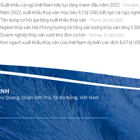
Xuất khẩu cá ngừ Việt Nam tiếp tục tăng mạnh đầu năm 2022
- Thứ năm
Năm 2022, xuất khẩu thuỷ sản mục tiêu 9,2 tỷ USD, bất ngờ cá ngừ, ng
Tận dụng cơ hội gia tăng xuất khẩu thủy sản
- Thứ tư, 23/02/2022
Ngành thủy sản Hải Phòng hướng tới tổng sản lượng thủy sản tăng 5.0
Doanh nghiệp thủy sản vượt khó đón cơ hội
- Thứ hai, 21/02/2022
Kim ngạch xuất khẩu thủy sản của Việt Nam dự kiến cán đích 8,67 tỷ U
ANH
họ Quang, Quận Sơn Trà, Tp Đà Nẵng, Việt Nam