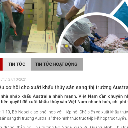
TIN TỨC
TIN TỨC HOẠT ĐỘNG
ứ tư, 27/10/2021
ều cơ hội cho xuất khẩu thủy sản sang thị trường Austra
 nhà nhập khẩu Australia nhấn mạnh, Việt Nam cần chuyển nh
 tiên quyết để xuất khẩu thủy sản Việt Nam nhanh hơn, chi phí
 1-10, Bộ Ngoại giao phối hợp với Hiệp hội Chế biến và xuất khẩu thủ
sản sang thị trường Australia" theo hình thức trực tiếp kết hợp trực tuyến.
 dự hội thảo có Thứ trưởng Bộ Ngoại giao Vũ Quang Minh, Thứ trư