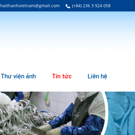
: haithanhvietnam@gmail.com
(+84) 236 3 924 058
Thư viện ảnh
Tin tức
Liên hệ