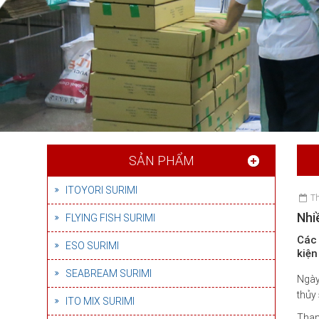
SẢN PHẨM
ITOYORI SURIMI
Th
Nhi
FLYING FISH SURIMI
Các
ESO SURIMI
kiện
SEABREAM SURIMI
Ngày
thủy 
ITO MIX SURIMI
Tham