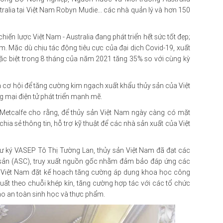
tralia tại Việt Nam Robyn Mudie... các nhà quản lý và hơn 150
ến lược Việt Nam - Australia đang phát triển hết sức tốt đẹp;
m. Mặc dù chịu tác động tiêu cực của đại dịch Covid-19, xuất
 đặc biệt trong 8 tháng của năm 2021 tăng 35% so với cùng kỳ
à cơ hội để tăng cường kim ngạch xuất khẩu thủy sản của Việt
g mại điện tử phát triển mạnh mẽ.
Metcalfe cho rằng, để thủy sản Việt Nam ngày càng có mặt
chia sẻ thông tin, hỗ trợ kỹ thuật để các nhà sản xuất của Việt
 ký VASEP Tô Thị Tường Lan, thủy sản Việt Nam đã đạt các
y sản (ASC), truy xuất nguồn gốc nhằm đảm bảo đáp ứng các
tới, Việt Nam đặt kế hoạch tăng cường áp dụng khoa học công
xuất theo chuỗi khép kín, tăng cường hợp tác với các tổ chức
bảo an toàn sinh học và thực phẩm.