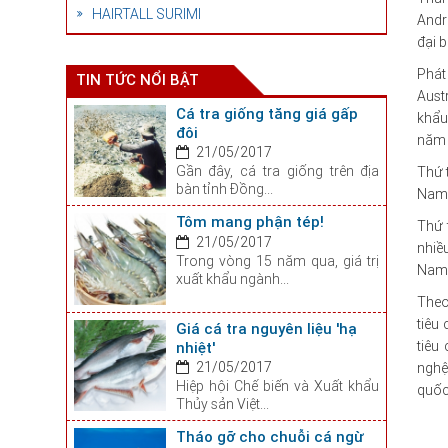
HAIRTALL SURIMI
Andr
đại 
Phát
TIN TỨC NỔI BẬT
Aust
Cá tra giống tăng giá gấp
khẩu
đôi
năm 
21/05/2017
Gần đây, cá tra giống trên địa
Thứ 
bàn tỉnh Đồng...
Nam 
Tôm mang phận tép!
Thứ 
21/05/2017
nhiều
Trong vòng 15 năm qua, giá trị
Nam 
xuất khẩu ngành...
Theo
tiêu
Giá cá tra nguyên liệu 'hạ
tiêu
nhiệt'
21/05/2017
nghệ
Hiệp hội Chế biến và Xuất khẩu
quốc
Thủy sản Việt...
Tháo gỡ cho chuỗi cá ngừ