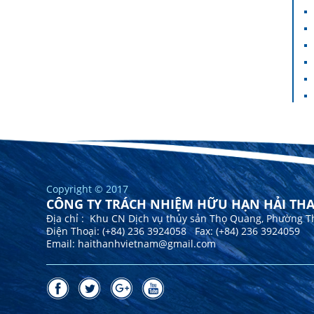
Copyright
©
2017
CÔNG TY TRÁCH NHIỆM HỮU HẠN HẢI TH
Địa chỉ : Khu CN Dịch vụ thủy sản Thọ Quang, Phường T
Điện Thoại: (+84) 236 3924058 Fax: (
+84) 236 3
924059
Email: haithanhvietnam@gmail.com