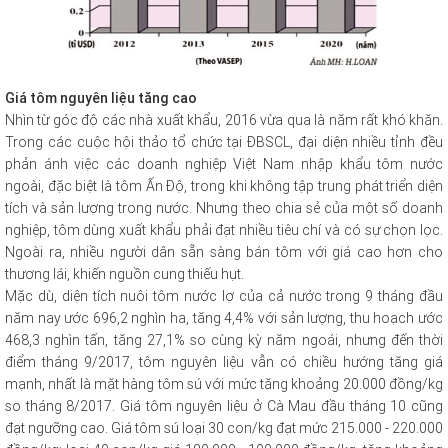
Giá tôm nguyên liệu tăng cao
Nhìn từ góc độ các nhà xuất khẩu, 2016 vừa qua là năm rất khó khăn.
Trong các cuộc hội thảo tổ chức tại ĐBSCL, đại diện nhiều tỉnh đều
phản ánh việc các doanh nghiệp Việt Nam nhập khẩu tôm nước
ngoài, đặc biệt là tôm Ấn Độ, trong khi không tập trung phát triển diện
tích và sản lượng trong nước. Nhưng theo chia sẻ của một số doanh
nghiệp, tôm dùng xuất khẩu phải đạt nhiều tiêu chí và có sự chọn lọc.
Ngoài ra, nhiều người dân sẵn sàng bán tôm với giá cao hơn cho
thương lái, khiến nguồn cung thiếu hụt.
Mặc dù, diện tích nuôi tôm nước lợ của cả nước trong 9 tháng đầu
năm nay ước 696,2 nghìn ha, tăng 4,4% với sản lượng, thu hoạch ước
468,3 nghìn tấn, tăng 27,1% so cùng kỳ năm ngoái, nhưng đến thời
điểm tháng 9/2017, tôm nguyên liệu vẫn có chiều hướng tăng giá
mạnh, nhất là mặt hàng tôm sú với mức tăng khoảng 20.000 đồng/kg
so tháng 8/2017. Giá tôm nguyên liệu ở Cà Mau đầu tháng 10 cũng
đạt ngưỡng cao. Giá tôm sú loại 30 con/kg đạt mức 215.000 - 220.000