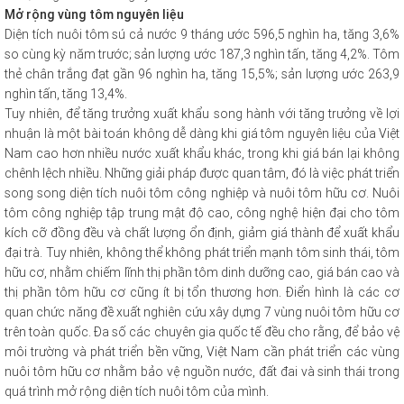
Mở rộng vùng tôm nguyên liệu
Diện tích nuôi tôm sú cả nước 9 tháng ước 596,5 nghìn ha, tăng 3,6%
so cùng kỳ năm trước; sản lượng ước 187,3 nghìn tấn, tăng 4,2%. Tôm
thẻ chân trắng đạt gần 96 nghìn ha, tăng 15,5%; sản lượng ước 263,9
nghìn tấn, tăng 13,4%.
Tuy nhiên, để tăng trưởng xuất khẩu song hành với tăng trưởng về lợi
nhuận là một bài toán không dễ dàng khi giá tôm nguyên liệu của Việt
Nam cao hơn nhiều nước xuất khẩu khác, trong khi giá bán lại không
chênh lệch nhiều. Những giải pháp được quan tâm, đó là việc phát triển
song song diện tích nuôi tôm công nghiệp và nuôi tôm hữu cơ. Nuôi
tôm công nghiệp tập trung mật độ cao, công nghệ hiện đại cho tôm
kích cỡ đồng đều và chất lượng ổn định, giảm giá thành để xuất khẩu
đại trà. Tuy nhiên, không thể không phát triển mạnh tôm sinh thái, tôm
hữu cơ, nhằm chiếm lĩnh thị phần tôm dinh dưỡng cao, giá bán cao và
thị phần tôm hữu cơ cũng ít bị tổn thương hơn. Điển hình là các cơ
quan chức năng đề xuất nghiên cứu xây dựng 7 vùng nuôi tôm hữu cơ
trên toàn quốc. Đa số các chuyên gia quốc tế đều cho rằng, để bảo vệ
môi trường và phát triển bền vững, Việt Nam cần phát triển các vùng
nuôi tôm hữu cơ nhằm bảo vệ nguồn nước, đất đai và sinh thái trong
quá trình mở rộng diện tích nuôi tôm của mình.