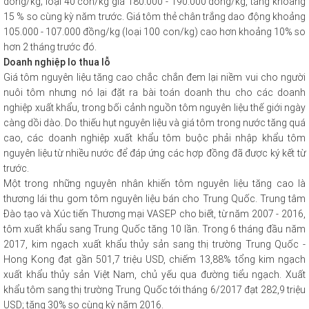
đồng/kg; loại 40 con/kg giá 180.000 - 190.000 đồng/kg, tăng khoảng
15 % so cùng kỳ năm trước. Giá tôm thẻ chân trắng dao động khoảng
105.000 - 107.000 đồng/kg (loại 100 con/kg) cao hơn khoảng 10% so
hơn 2 tháng trước đó.
Doanh nghiệp lo thua lỗ
Giá tôm nguyên liệu tăng cao chắc chắn đem lại niềm vui cho người
nuôi tôm nhưng nó lại đặt ra bài toán doanh thu cho các doanh
nghiệp xuất khẩu, trong bối cảnh nguồn tôm nguyên liệu thế giới ngày
càng dồi dào. Do thiếu hụt nguyên liệu và giá tôm trong nước tăng quá
cao, các doanh nghiệp xuất khẩu tôm buộc phải nhập khẩu tôm
nguyên liệu từ nhiều nước để đáp ứng các hợp đồng đã được ký kết từ
trước.
Một trong những nguyên nhân khiến tôm nguyên liệu tăng cao là
thương lái thu gom tôm nguyên liệu bán cho Trung Quốc. Trung tâm
Đào tạo và Xúc tiến Thương mại VASEP cho biết, từ năm 2007 - 2016,
tôm xuất khẩu sang Trung Quốc tăng 10 lần. Trong 6 tháng đầu năm
2017, kim ngạch xuất khẩu thủy sản sang thị trường Trung Quốc -
Hong Kong đạt gần 501,7 triệu USD, chiếm 13,88% tổng kim ngạch
xuất khẩu thủy sản Việt Nam, chủ yếu qua đường tiểu ngạch. Xuất
khẩu tôm sang thị trường Trung Quốc tới tháng 6/2017 đạt 282,9 triệu
USD; tăng 30% so cùng kỳ năm 2016.