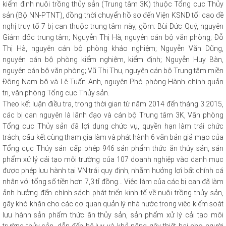
kiểm định nuôi trồng thủy sản (Trung tâm 3K) thuộc Tổng cục Thủy
sản (Bộ NN-PTNT), đồng thời chuyển hồ sơ đến Viện KSND tối cao đề
nghị truy tố 7 bị can thuộc trung tâm này, gồm: Bùi Đức Quý, nguyên
Giám đốc trung tâm; Nguyễn Thị Hà, nguyên cán bộ văn phòng; Đỗ
Thị Hà, nguyên cán bộ phòng khảo nghiệm; Nguyễn Văn Dũng,
nguyên cán bộ phòng kiểm nghiệm, kiểm định; Nguyễn Huy Bàn,
nguyên cán bộ văn phòng; Vũ Thị Thu, nguyên cán bộ Trung tâm miền
Đông Nam bộ và Lê Tuấn Anh, nguyên Phó phòng Hành chính quản
trị, văn phòng Tổng cục Thủy sản.
Theo kết luận điều tra, trong thời gian từ năm 2014 đến tháng 3.2015,
các bị can nguyên là lãnh đạo và cán bộ Trung tâm 3K, Văn phòng
Tổng cục Thủy sản đã lợi dụng chức vụ, quyền hạn làm trái chức
trách, cấu kết cùng tham gia làm và phát hành 6 văn bản giả mạo của
Tổng cục Thủy sản cấp phép 946 sản phẩm thức ăn thủy sản, sản
phẩm xử lý cải tạo môi trường của 107 doanh nghiệp vào danh mục
được phép lưu hành tại VN trái quy định, nhằm hưởng lợi bất chính cá
nhân với tổng số tiền hơn 7,3 tỉ đồng... Việc làm của các bị can đã làm
ảnh hưởng đến chính sách phát triển kinh tế về nuôi trồng thủy sản,
gây khó khăn cho các cơ quan quản lý nhà nước trong việc kiểm soát
lưu hành sản phẩm thức ăn thủy sản, sản phẩm xử lý cải tạo môi
trường thủy sản, dẫn đến hệ lụy và khả năng gây thiệt hại cho người