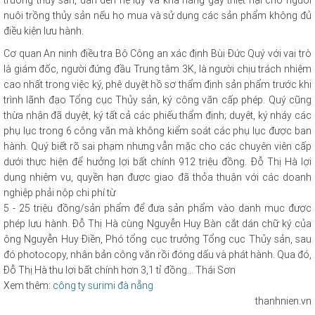
nuôi trồng thủy sản nếu họ mua và sử dụng các sản phẩm không đủ
điều kiện lưu hành.
Cơ quan An ninh điều tra Bộ Công an xác định Bùi Đức Quý với vai trò
là giám đốc, người đứng đầu Trung tâm 3K, là người chịu trách nhiệm
cao nhất trong việc ký, phê duyệt hồ sơ thẩm định sản phẩm trước khi
trình lãnh đạo Tổng cục Thủy sản, ký công văn cấp phép. Quý cũng
thừa nhận đã duyệt, ký tất cả các phiếu thẩm định; duyệt, ký nháy các
phụ lục trong 6 công văn mà không kiểm soát các phụ lục được ban
hành. Quý biết rõ sai phạm nhưng vẫn mặc cho các chuyên viên cấp
dưới thực hiện để hưởng lợi bất chính 912 triệu đồng. Đỗ Thị Hà lợi
dụng nhiệm vụ, quyền hạn được giao đã thỏa thuận với các doanh
nghiệp phải nộp chi phí từ
5 - 25 triệu đồng/sản phẩm để đưa sản phẩm vào danh mục được
phép lưu hành. Đỗ Thị Hà cùng Nguyễn Huy Bàn cắt dán chữ ký của
ông Nguyễn Huy Điền, Phó tổng cục trưởng Tổng cục Thủy sản, sau
đó photocopy, nhân bản công văn rồi đóng dấu và phát hành. Qua đó,
Đỗ Thị Hà thu lợi bất chính hơn 3,1 tỉ đồng...
Thái Sơn
Xem thêm:
công ty surimi đà nẵng
thanhnien.vn